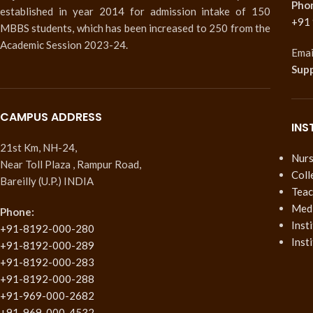
Pho
established in year 2014 for admission intake of 150
+91
MBBS students, which has been increased to 250 from the
Academic Session 2023-24.
Emai
Sup
CAMPUS ADDRESS
INS
21st Km, NH-24,
Nurs
Near Toll Plaza , Rampur Road,
Coll
Bareilly (U.P.) INDIA
Teac
Medi
Phone:
Inst
+91-8192-000-280
Inst
+91-8192-000-289
+91-8192-000-283
+91-8192-000-288
+91-969-000-2682
+91-969-000-4532