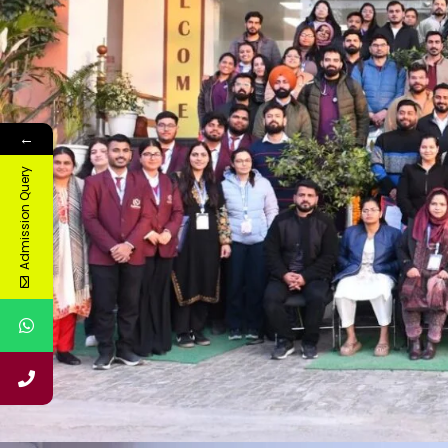
←
Admission Query