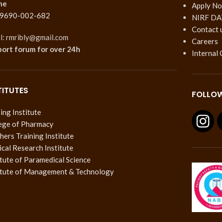
ne
Apply N
 9690-002-682
NIRF DA
Contact 
l: rmribly@gmail.com
Careers
port forum
for over 24h
Internal
TITUTES
FOLLOW
ing Institute
ege of Pharmacy
hers Training Institute
cal Research Institute
itute of Paramedical Science
itute of Management & Technology