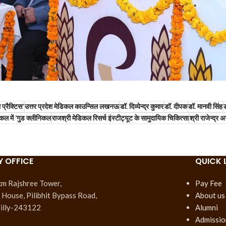
्रैक्टिस’
उत्तर प्रदेश मेडिकल काउन्सिल लखनऊ
डॉ. दिव्येन्द्र कुमार
डॉ. दीपक
डॉ. मानवी सिंह
ड
कल में ‘गुड क्लीनिकल
राजश्री मेडिकल रिसर्च इंस्टीट्यूट के सामुदायिक चिकित्सा
श्री राजेन्द्र 
Y OFFICE
QUICK 
km Rajshree Tower,
Pay Fee
House, Pilibhit Bypass Road,
About us
illy-243122
Alumni
Admissio