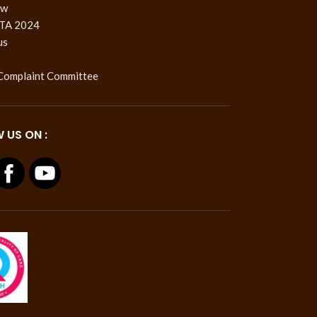
ow
TA 2024
us
 Complaint Committee
 US ON :