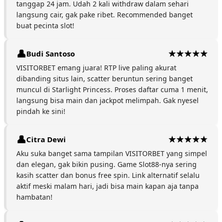
tanggap 24 jam. Udah 2 kali withdraw dalam sehari
langsung cair, gak pake ribet. Recommended banget
buat pecinta slot!
Budi Santoso
VISITORBET emang juara! RTP live paling akurat
dibanding situs lain, scatter beruntun sering banget
muncul di Starlight Princess. Proses daftar cuma 1 menit,
langsung bisa main dan jackpot melimpah. Gak nyesel
pindah ke sini!
Citra Dewi
Aku suka banget sama tampilan VISITORBET yang simpel
dan elegan, gak bikin pusing. Game Slot88-nya sering
kasih scatter dan bonus free spin. Link alternatif selalu
aktif meski malam hari, jadi bisa main kapan aja tanpa
hambatan!