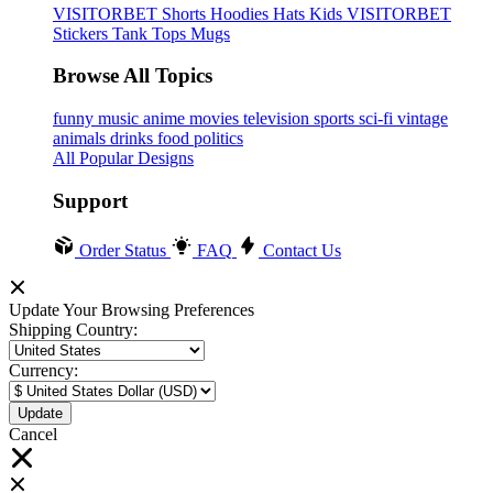
VISITORBET
Shorts
Hoodies
Hats
Kids VISITORBET
Stickers
Tank Tops
Mugs
Browse All Topics
funny
music
anime
movies
television
sports
sci-fi
vintage
animals
drinks
food
politics
All Popular Designs
Support
Order Status
FAQ
Contact Us
Update Your Browsing Preferences
Shipping Country:
Currency:
Cancel