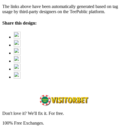
The links above have been automatically generated based on tag
usage by third-party designers on the TeePublic platform.
Share this design:
Don't love it? We'll fix it. For free.
100% Free Exchanges.