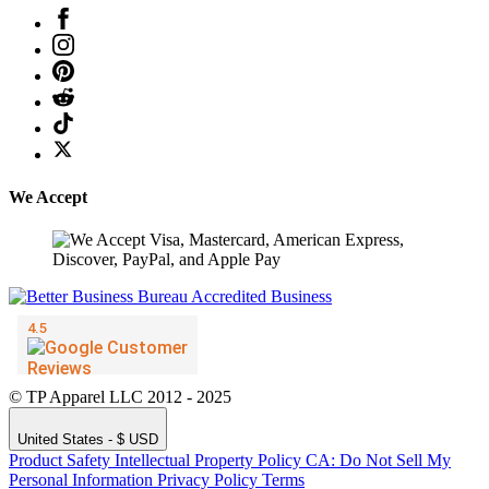
We Accept
© TP Apparel LLC 2012 - 2025
United States - $ USD
Product Safety
Intellectual Property Policy
CA: Do Not Sell My
Personal Information
Privacy Policy
Terms