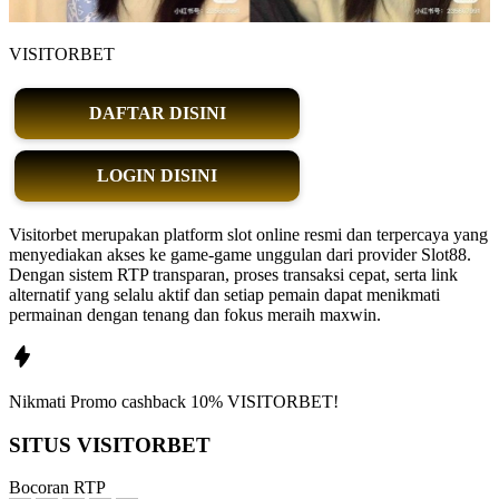
VISITORBET
DAFTAR DISINI
LOGIN DISINI
Visitorbet merupakan platform slot online resmi dan terpercaya yang
menyediakan akses ke game-game unggulan dari provider Slot88.
Dengan sistem RTP transparan, proses transaksi cepat, serta link
alternatif yang selalu aktif dan setiap pemain dapat menikmati
permainan dengan tenang dan fokus meraih maxwin.
Nikmati
Promo
cashback 10%
VISITORBET!
SITUS VISITORBET
Bocoran RTP