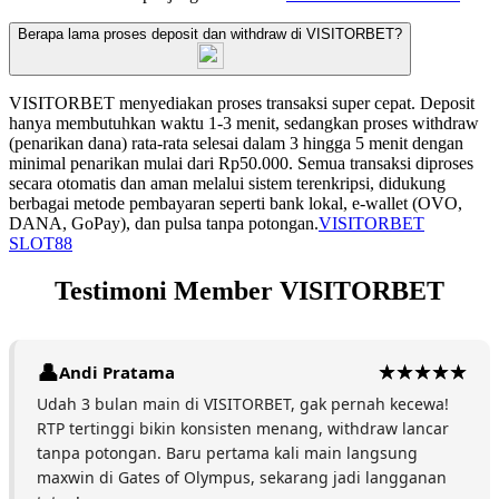
Berapa lama proses deposit dan withdraw di VISITORBET?
VISITORBET menyediakan proses transaksi super cepat. Deposit
hanya membutuhkan waktu 1-3 menit, sedangkan proses withdraw
(penarikan dana) rata-rata selesai dalam 3 hingga 5 menit dengan
minimal penarikan mulai dari Rp50.000. Semua transaksi diproses
secara otomatis dan aman melalui sistem terenkripsi, didukung
berbagai metode pembayaran seperti bank lokal, e-wallet (OVO,
DANA, GoPay), dan pulsa tanpa potongan.
VISITORBET
SLOT88
Testimoni Member VISITORBET
Andi Pratama
Udah 3 bulan main di VISITORBET, gak pernah kecewa!
RTP tertinggi bikin konsisten menang, withdraw lancar
tanpa potongan. Baru pertama kali main langsung
maxwin di Gates of Olympus, sekarang jadi langganan