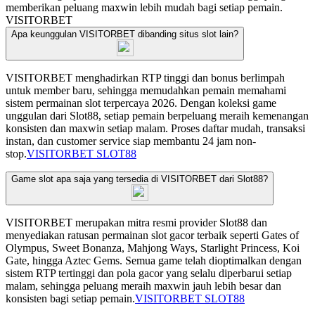
memberikan peluang maxwin lebih mudah bagi setiap pemain.
VISITORBET
Apa keunggulan VISITORBET dibanding situs slot lain?
VISITORBET menghadirkan RTP tinggi dan bonus berlimpah
untuk member baru, sehingga memudahkan pemain memahami
sistem permainan slot terpercaya 2026. Dengan koleksi game
unggulan dari Slot88, setiap pemain berpeluang meraih kemenangan
konsisten dan maxwin setiap malam. Proses daftar mudah, transaksi
instan, dan customer service siap membantu 24 jam non-
stop.
VISITORBET SLOT88
Game slot apa saja yang tersedia di VISITORBET dari Slot88?
VISITORBET merupakan mitra resmi provider Slot88 dan
menyediakan ratusan permainan slot gacor terbaik seperti Gates of
Olympus, Sweet Bonanza, Mahjong Ways, Starlight Princess, Koi
Gate, hingga Aztec Gems. Semua game telah dioptimalkan dengan
sistem RTP tertinggi dan pola gacor yang selalu diperbarui setiap
malam, sehingga peluang meraih maxwin jauh lebih besar dan
konsisten bagi setiap pemain.
VISITORBET SLOT88