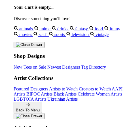
Your Cart is empty...
Discover something you'll love!
animals
anime
drinks
fantasy
food
funny
movies
sci-fi
sports
television
vintage
Shop Designs
New Tees on Sale
Newest Designers
Tag Directory
Artist Collections
Featured Designers
Artists to Watch
Creators to Watch
AAPI
Artists
BIPOC Artists
Black Artists
Celebrate Women Artists
LGBTQIA Artists
Ukrainian Artists
Back To Menu