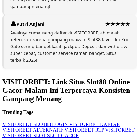
gampang menang!
Putri Anjani
Awalnya cuma iseng daftar di VISITORBET, eh malah
keterusan karena gampang maxwin. Slot88 favoritku Koi
Gate sering banget kasih jackpot. Deposit dan withdraw
super cepat, customer service ramah banget. Situs
terbaik 2026!
VISITORBET: Link Situs Slot88 Online
Gacor Malam Ini Terpercaya Konsisten
Gampang Menang
Trending Tags
VISITORBET
SLOT88
LOGIN VISITORBET
DAFTAR
VISITORBET
ALTERNATIF VISITORBET
RTP VISITORBET
VISITORBET SLOT
SLOT GACOR