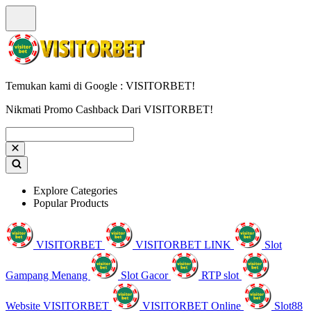
Temukan kami di Google : VISITORBET!
Nikmati Promo Cashback Dari VISITORBET!
Explore Categories
Popular Products
VISITORBET
VISITORBET LINK
Slot
Gampang Menang
Slot Gacor
RTP slot
Website VISITORBET
VISITORBET Online
Slot88