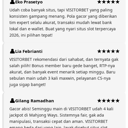
Eko Prasetyo
Udah coba banyak situs, tapi VISITORBET yang paling
konsisten gampang menang. Pola gacor yang diberikan
tim expert selalu akurat, transaksi mudah lewat bank
lokal dan e-wallet. Buat yang nyari situs slot terpercaya
2026, ini pilihan tepat!
Lia Febrianti
VISITORBET rekomendasi dari sahabat, dan ternyata gak
salah pilih! Bonus member baru gede banget, RTP-nya
akurat, dan banyak event menarik setiap minggu. Baru
sebulan main udah 3 kali maxwin, pelayanan CS-nya
juga sigap banget!
Gilang Ramadhan
Gacor abis! Seminggu main di VISITORBET udah 4 kali
jackpot di Mahjong Ways. Sistemnya fair, gak ada
manipulasi, transaksi cepat dan aman. VISITORBET
emang beda dari yang lain, layak disebut situs slot