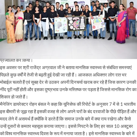
मानसिक रोग विभाग में निःषुल्क स्वास्थ्य
चिकित्सा शिविर एवं जागरूकता रैली एवं
नुक्कड़ नाटक का आयोजन।
मंगलवार, 10 अक्टूबर 2023 को विश्व मानसिक स्वास्थ्य दिवस के उपलक्ष्य में राजश्री
मेडिकल काॅलेज एवं अस्पताल में मानसिक रोग विभाग द्वारा निःशुल्क स्वास्थ्य चिकित्सा शिविर
का शुभारम्भ संस्था के चेयरमैन श्री राजेन्द्र अग्रवाल जी ने माँ सरस्वती के समक्ष दीप
प्रज्वलित कर किया।
इस अवसर पर श्री राजेंद्र अग्रवाल जी ने बताया मानसिक स्वास्थ्य से संबंधित समस्याएं
पिछले कुछ वर्षों में तेजी से बढ़ती हुई देखी जा रही हैं। आजकल अधिक्त्तर लोग रात भर
मोबाईल चलाते हैं एवं सुबह देर से उठकर अपनी दिनचर्या खराब कर रहे हैं जिस कारण उनकी
नींद पूरी नहीं होती और इसका दुष्प्रभाव उनके मस्तिष्क पर पड़ता है जिससे मानसिक रोग का
शिकार हो जाते हैं।
मैनेजिंग डायरेक्टर रोहन बंसल ने कहा कि यूनिसेफ की रिपोर्ट के अनुसार 7 में से 1 भारतीय
इस बीमारी से जूझ रहा है इसकी वजह से लोग अपने घरों के बंद दरवाजों के पीछे पीड़ित हैं और
मदद लेने में असमर्थ हैं क्योंकि वे डरते हैं कि समाज उनके बारे में क्या राय रखेगा और कैसे
उन्हें दूसरों से कमतर महसूस कराया जाएगा। इससे निपटने के लिए हर साल 10 अक्टूबर
को विश्व मानसिक स्वास्थ्य दिवस के रूप में मनाया जाता है। इसे मानसिक स्वास्थ्य के बारे में