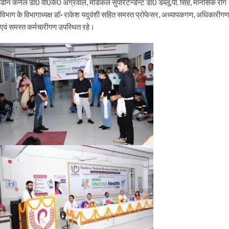
डीन कर्नल डाॅ0 वी0के0 अग्रवाल, मेडिकल सुपरिटेन्डेन्ट डा0 डब्लू.पी. सिंह, मानसिक रोग
विभाग के विभागाध्यक्ष डाॅ॰ राकेश यदुवंशी सहित समस्त प्रोफेसर, अध्यापकगण, अधिकारीगण
एवं समस्त कर्मचारीगण उपस्थित रहे।