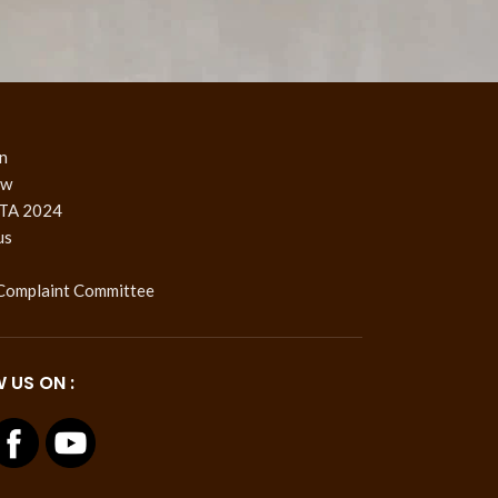
LINKS
n
ow
TA 2024
us
 Complaint Committee
 US ON :