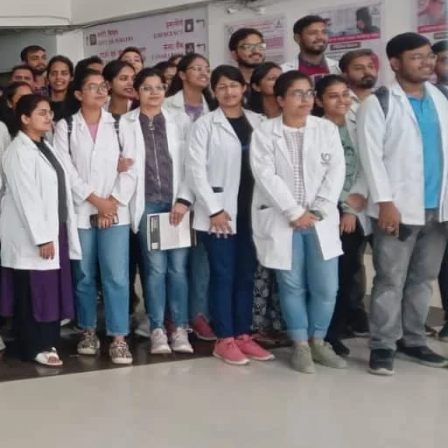
र वर्मा, असिस्टेंट रजिस्ट्रार डाॅ॰ आनन्द कुमार मौर्या उपस्थित
ाँच, ब्लड प्रेशर की जाँच, बाॅडी माक्स इंडेक्स (बी.एम.आई.) की
सी0ओ0ओ0 श्री ऋषभ बंसल, एकेडमिक एडवाइजर मिस तूलिका अग्रवाल,
जहीरउल हसन, डाॅ॰ नितिन व अस्पताल के वरिष्ठ चिकित्सक, अस्पताल के