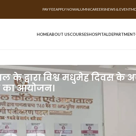
PAY FEE
APPLY NOW
ALUMNI
CAREERS
NEWS & EVENT
MD
HOME
ABOUT US
COURSES
HOSPITAL
DEPARTMENT
ल के द्वारा विश्व मधुमेह दिवस के
िर का आयोेजन।
 विश्व मधुमेह दिवस के अवसर अनेक स्थानों पर 
ाँच स्थानों पर निःशुल्क जाँच शिविर का आयोजन राजश्री अस्पताल के मेडिसिन विभाग, महात्मा ज्