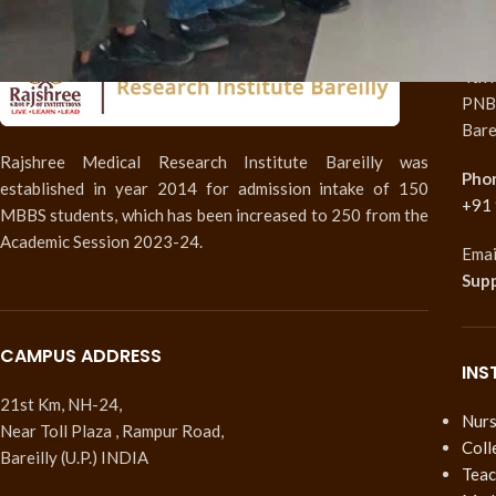
CIT
4th 
PNB 
Bare
Rajshree Medical Research Institute Bareilly was
Pho
established in year 2014 for admission intake of 150
+91
MBBS students, which has been increased to 250 from the
Academic Session 2023-24.
Emai
Sup
CAMPUS ADDRESS
INS
21st Km, NH-24,
Nurs
Near Toll Plaza , Rampur Road,
Coll
Bareilly (U.P.) INDIA
Teac