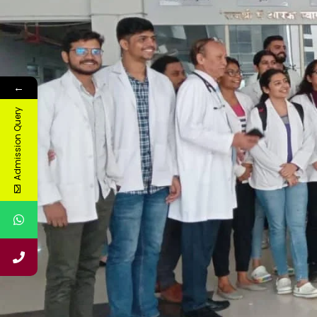
अर्बन हेल्थ ट्रेनिंग सेन्टर (पवन विहार, बीसलपुर रोड, बरेली), रूलर हेल्थ ट्रेनिंग सेन्टर (र
महात्मा ज्योतिबा फुले रुहेलखंड विश्वविद्यालय के माननीय कुलपति प्रो॰ के॰पी॰ सिंह जी के सं
रहे। उक्त चिकित्सा शिविर में विश्वविद्यालय के अधिकारी, अध्यापक, कर्मचारी एवं अध्ययन्रत छा
शिविर में डाॅक्टरों की टीम ने मरीजों को डायबिटिज कन्ट्रोल के लिए सुझाव, डायबिटीज में पैर
जाँच निःशुल्क की गयीं एवं मधुमेह सम्बन्धित बीमारियों का निवारण कर निःशुल्क दवाईयों क
←
शिविर में राजश्री संस्थान के चेयरमैन श्री राजेन्द्र अग्रवाल, सेक्रेटरी श्री राके
Admission Query
मेडिकल डीन डॉ0 वी0के0 अग्रवाल, मेडिकल सुपरिटेन्डेन्ट डा0 अर्जुन सिंह मेडिसिन विभाग के व
वरिष्ठ चिकित्सक व स्टॉफ उपस्थित रहे। शिविर के सफल आयोजन पर मेडिकल सुपरिटेंडेंट डाॅ