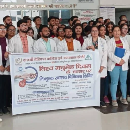
ाजश्री मैनेजमेंट काॅलेज, रिठौरा, बरेली), सी.एच.सी. केन्द्र फतेहगंज (पश्चिमी) में किया गया।
रक्षण में सफल कैम्प का आयोजन किया गया जिसमेें डाॅ॰ निर्मला शाह, डाॅ॰ मोहन, डाॅ॰ अमित कुमा
त्र/छात्राओं ने विशेष डाॅक्टरों से स्वास्थ्य लाभ एवं परामर्श प्राप्त किया।
ों का ध्यान कैसे रखें, डाइट एवं एक्सरसाइज सम्बन्धित जानकारियाँ एवं रेन्डम ब्लड शुगर की ज
ा वितरण किया गया। शिविर में 500 से अधिक लोगों ने स्वास्थ्य लाभ व चिकित्सा जाँच कराई।
श अग्रवाल, वाइस चेयरपर्सन डॉ॰ मोनिका अग्रवाल, मैनेजिंग डायरेक्टर श्री रोहन बंसल, 
िभागाध्यक्ष एवं विशेषज्ञ डाॅ॰ डब्लू॰पी॰ सिंह, डाॅ॰ निर्मला शाह, डाॅ॰ के॰पी॰ सिंह, डाॅ॰ 
 अर्जुन सिंह ने डाॅक्टरों व उनकी टीमों को बधाई दी।