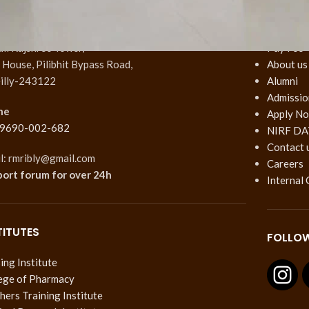
Y OFFICE
QUICK 
km Rajshree Tower,
Pay Fee
House, Pilibhit Bypass Road,
About us
illy-243122
Alumni
Admissio
ne
Apply N
 9690-002-682
NIRF DA
Contact 
l: rmribly@gmail.com
Careers
port forum
for over 24h
Internal
TITUTES
FOLLOW
ing Institute
ege of Pharmacy
hers Training Institute