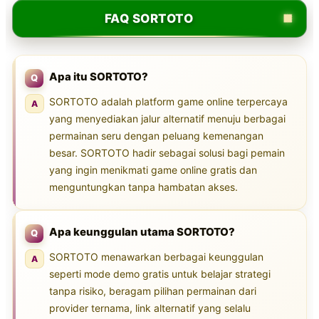
FAQ SORTOTO
Apa itu SORTOTO?
SORTOTO adalah platform game online terpercaya
yang menyediakan jalur alternatif menuju berbagai
permainan seru dengan peluang kemenangan
besar. SORTOTO hadir sebagai solusi bagi pemain
yang ingin menikmati game online gratis dan
menguntungkan tanpa hambatan akses.
Apa keunggulan utama SORTOTO?
SORTOTO menawarkan berbagai keunggulan
seperti mode demo gratis untuk belajar strategi
tanpa risiko, beragam pilihan permainan dari
provider ternama, link alternatif yang selalu