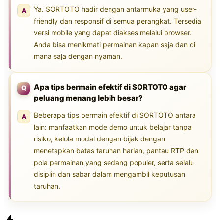
Ya. SORTOTO hadir dengan antarmuka yang user-
friendly dan responsif di semua perangkat. Tersedia
versi mobile yang dapat diakses melalui browser.
Anda bisa menikmati permainan kapan saja dan di
mana saja dengan nyaman.
Apa tips bermain efektif di SORTOTO agar
peluang menang lebih besar?
Beberapa tips bermain efektif di SORTOTO antara
lain: manfaatkan mode demo untuk belajar tanpa
risiko, kelola modal dengan bijak dengan
menetapkan batas taruhan harian, pantau RTP dan
pola permainan yang sedang populer, serta selalu
disiplin dan sabar dalam mengambil keputusan
taruhan.