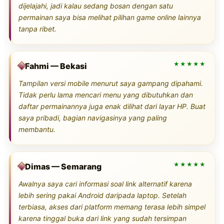
dijelajahi, jadi kalau sedang bosan dengan satu
permainan saya bisa melihat pilihan game online lainnya
tanpa ribet.
Fahmi — Bekasi
Tampilan versi mobile menurut saya gampang dipahami.
Tidak perlu lama mencari menu yang dibutuhkan dan
daftar permainannya juga enak dilihat dari layar HP. Buat
saya pribadi, bagian navigasinya yang paling
membantu.
Dimas — Semarang
Awalnya saya cari informasi soal link alternatif karena
lebih sering pakai Android daripada laptop. Setelah
terbiasa, akses dari platform memang terasa lebih simpel
karena tinggal buka dari link yang sudah tersimpan