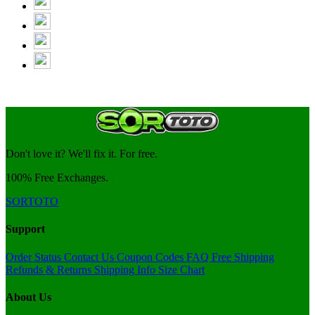
Don't love it? We'll fix it. For free.
100% Free Exchanges.
SORTOTO
Support
Order Status
Contact Us
Coupon Codes
FAQ
Free Shipping
Refunds & Returns
Shipping Info
Size Chart
About Us