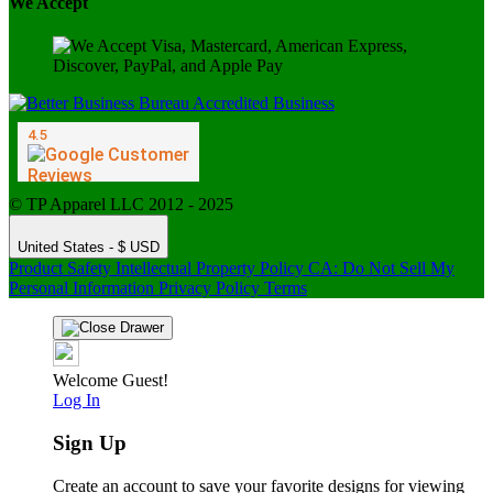
We Accept
© TP Apparel LLC 2012 - 2025
United States - $ USD
Product Safety
Intellectual Property Policy
CA: Do Not Sell My
Personal Information
Privacy Policy
Terms
Welcome Guest!
Log In
Sign Up
Create an account to save your favorite designs for viewing