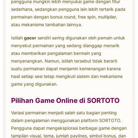
pengguna mungkin lebih menyukai game dengan fitur
sederhana, sedangkan pengguna lain lebih tertarik pada
permainan dengan bonus round, free spin, multiplier,
atau mekanisme tambahan lainnya.
Istilah
gacor
sendiri sering digunakan oleh pemain untuk
menyebut permainan yang sedang dianggap menarik
atau memberikan pengalaman bermain yang
menyenangkan. Namun, istilah tersebut tidak berarti
suatu permainan dapat menjamin kemenangan karena
hasil setiap sesi tetap mengikuti sistem dan mekanisme
game yang digunakan.
Pilihan Game Online di SORTOTO
Variasi permainan menjadi salah satu bagian penting
dalam pengalaman menggunakan platform SORTOTO.
Pengguna dapat mengeksplorasi berbagai game dengan
tampilan visual, tema, jumlah paylines, simbol bonus, dan