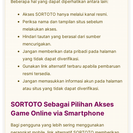
Beberapa hal yang dapat diperhatikan antara lain:
Akses SORTOTO hanya melalui kanal resmi.
Periksa nama dan tampilan situs sebelum
melakukan akses.
Hindari tautan yang berasal dari sumber
mencurigakan.
Jangan memberikan data pribadi pada halaman
yang tidak dapat diverifikasi.
Gunakan link alternatif terbaru apabila pembaruan
resmi tersedia.
Jangan memasukkan informasi akun pada halaman
atau situs yang tidak dapat diverifikasi.
SORTOTO Sebagai Pilihan Akses
Game Online via Smartphone
Bagi pengguna yang lebih sering menggunakan
perangkat mobile, link alternatif SORTOTO memberikan