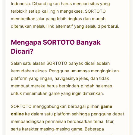
Indonesia. Dibandingkan harus mencari situs yang
terblokir setiap kali ingin mengakses, SORTOTO
memberikan jalur yang lebih ringkas dan mudah
ditemukan melalui link alternatif yang selalu diperbarui.
Mengapa SORTOTO Banyak
Dicari?
Salah satu alasan SORTOTO banyak dicari adalah
kemudahan akses. Pengguna umumnya menginginkan
platform yang ringan, navigasinya jelas, dan tidak
membuat mereka harus berpindah-pindah halaman
untuk menemukan game yang ingin dimainkan.
SORTOTO menggabungkan berbagai pilihan
game
online
ke dalam satu platform sehingga pengguna dapat
membandingkan permainan berdasarkan tema, fitur,
serta karakter masing-masing game. Beberapa