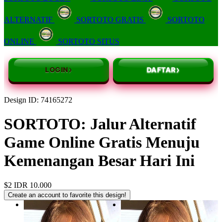
ALTERNATIF
SORTOTO GRATIS
SORTOTO
ONLINE
SORTOTO SITUS
LOGIN
DAFTAR
Design ID: 74165272
SORTOTO: Jalur Alternatif
Game Online Gratis Menuju
Kemenangan Besar Hari Ini
$2
IDR 10.000
Create an account to favorite this design!