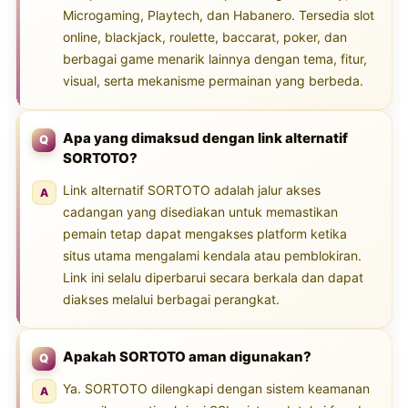
Microgaming, Playtech, dan Habanero. Tersedia slot
online, blackjack, roulette, baccarat, poker, dan
berbagai game menarik lainnya dengan tema, fitur,
visual, serta mekanisme permainan yang berbeda.
Apa yang dimaksud dengan link alternatif
SORTOTO?
Link alternatif SORTOTO adalah jalur akses
cadangan yang disediakan untuk memastikan
pemain tetap dapat mengakses platform ketika
situs utama mengalami kendala atau pemblokiran.
Link ini selalu diperbarui secara berkala dan dapat
diakses melalui berbagai perangkat.
Apakah SORTOTO aman digunakan?
Ya. SORTOTO dilengkapi dengan sistem keamanan