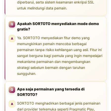
diperbarui, serta sistem keamanan enkripsi SSL
untuk melindungi data pemain.
Apakah SORTOTO menyediakan mode demo
gratis?
Ya. SORTOTO menyediakan fitur demo yang
memungkinkan pemain mencoba berbagai
permainan tanpa risiko kehilangan uang asli. Fitur ini
sangat berguna bagi pemula yang ingin mempelajari
mekanisme permainan dan mengembangkan
strategi sebelum bermain dengan taruhan
sungguhan.
Apa saja permainan yang tersedia di
SORTOTO?
SORTOTO menghadirkan berbagai jenis permainan
dari provider terkemuka seperti Pragmatic Play,